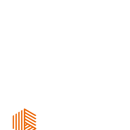
Plattegrond experience center
Brochure interieurafwerking
Account
Disclaimer
Privacy policy