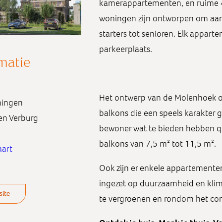
kamerappartementen, en ruime 
woningen zijn ontworpen om aan 
starters tot senioren. Elk appart
parkeerplaats.
matie
Het ontwerp van de Molenhoek on
ningen
balkons die een speels karakter 
 en Verburg
bewoner wat te bieden hebben qu
balkons van 7,5 m² tot 11,5 m².
aart
Ook zijn er enkele appartemente
ingezet op duurzaamheid en klim
site
te vergroenen en rondom het com