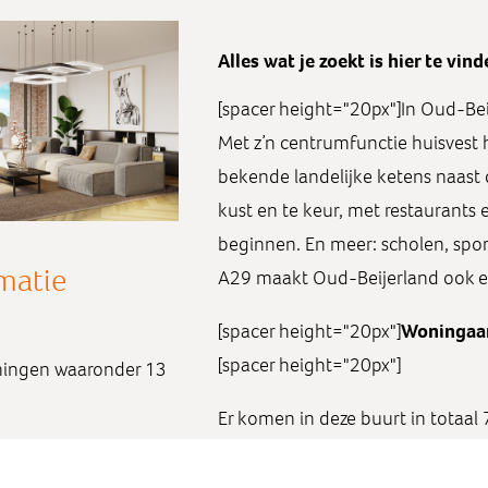
Alles wat je zoekt is hier te vin
[spacer height="20px"]In Oud-Bei
Met z’n centrumfunctie huisvest h
bekende landelijke ketens naast d
kust en te keur, met restaurants 
beginnen. En meer: scholen, spor
matie
A29 maakt Oud-Beijerland ook e
[spacer height="20px"]
Woningaa
[spacer height="20px"]
ingen waaronder 13
Er komen in deze buurt in totaal
aanbod bestaat uit twee-onder-
De twee-onder-één-kapwoningen