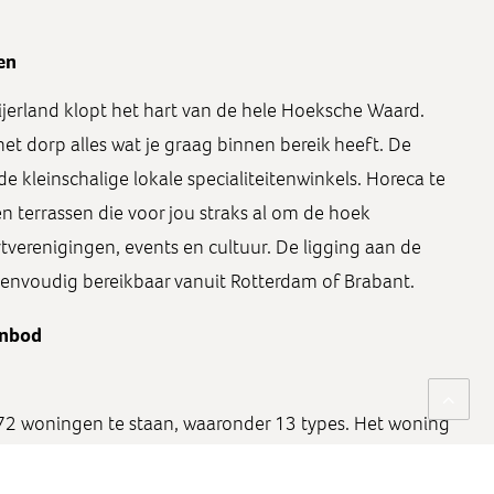
den
jerland klopt het hart van de hele Hoeksche Waard.
et dorp alles wat je graag binnen bereik heeft. De
e kleinschalige lokale specialiteitenwinkels. Horeca te
en terrassen die voor jou straks al om de hoek
tverenigingen, events en cultuur. De ligging aan de
envoudig bereikbaar vanuit Rotterdam of Brabant.
nbod
 72 woningen te staan, waaronder 13 types. Het woning
één-kap, rijwoningen, appartementen en penthouses.
, rijwoningen, appartementen en penthouses